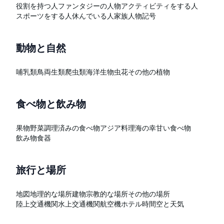
役割を持つ人
ファンタジーの人物
アクティビティをする人
スポーツをする人
休んでいる人
家族
人物記号
動物と自然
哺乳類
鳥
両生類
爬虫類
海洋生物
虫
花
その他の植物
食べ物と飲み物
果物
野菜
調理済みの食べ物
アジア料理
海の幸
甘い食べ物
飲み物
食器
旅行と場所
地図
地理的な場所
建物
宗教的な場所
その他の場所
陸上交通機関
水上交通機関
航空機
ホテル
時間
空と天気