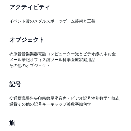
アクティビティ
イベント
賞のメダル
スポーツ
ゲーム
芸術と工芸
オブジェクト
衣服
音
音楽
楽器
電話
コンピューター
光とビデオ
紙の本
お金
メール
筆記
オフィス
鍵
ツール
科学
医療
家庭用品
その他のオブジェクト
記号
交通標識
警告
矢印
宗教
星座
音声・ビデオ記号
性別
数学
句読点
通貨
その他の記号
キーキャップ
英数字
幾何学
旗