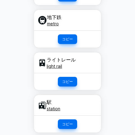
地下鉄
🚇
metro
コピー
ライトレール
🚈
light rail
コピー
駅
🚉
station
コピー