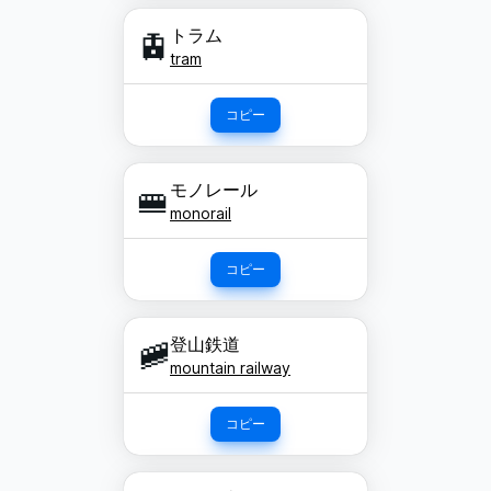
トラム
🚊
tram
コピー
モノレール
🚝
monorail
コピー
登山鉄道
🚞
mountain railway
コピー