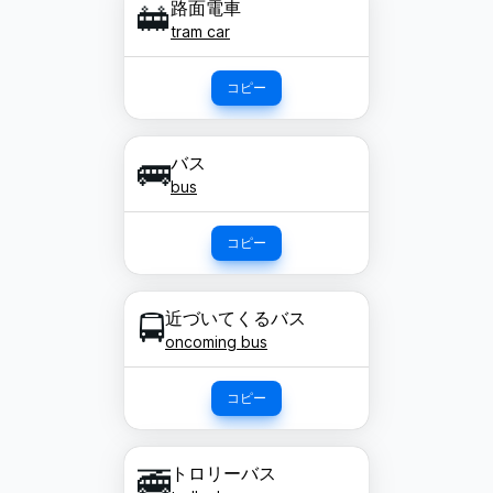
路面電車
🚋
tram car
コピー
バス
🚌
bus
コピー
近づいてくるバス
🚍
oncoming bus
コピー
トロリーバス
🚎