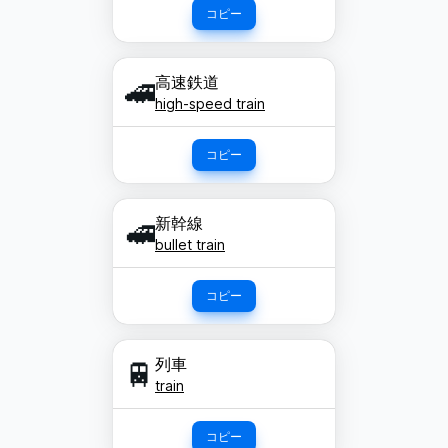
コピー
高速鉄道
🚄
high-speed train
コピー
新幹線
🚅
bullet train
コピー
列車
🚆
train
コピー