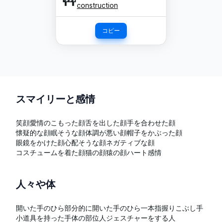
construction
コピー
スマイリーと感情
笑顔
愛情のこもった顔
舌を出した顔
手を合わせた顔
懐疑的な顔
眠そうな顔
体調が悪い顔
帽子をかぶった顔
眼鏡をかけた顔
心配そうな顔
ネガティブな顔
コスチュームを着た顔
猫の顔
猿の顔
ハート
感情
人々や体
開いた手のひら
部分的に開いた手のひら
一本指
握りこぶし
手
小道具を持った手
体の部位
人
ジェスチャーをする人