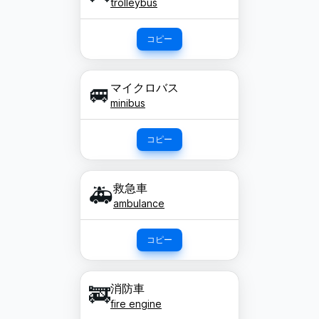
trolleybus
コピー
マイクロバス
🚐
minibus
コピー
救急車
🚑
ambulance
コピー
消防車
🚒
fire engine