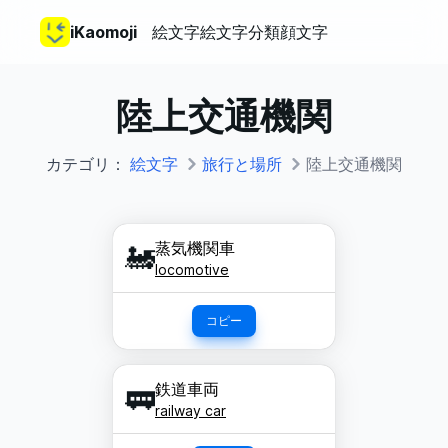
iKaomoji
絵文字
絵文字分類
顔文字
陸上交通機関
カテゴリ：
絵文字
旅行と場所
陸上交通機関
蒸気機関車
🚂
locomotive
コピー
鉄道車両
🚃
railway car