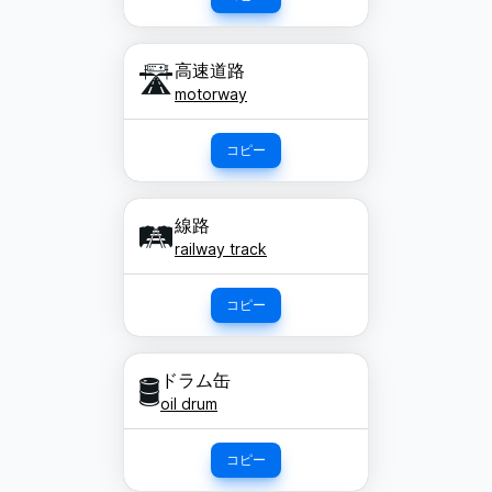
高速道路
🛣️
motorway
コピー
線路
🛤️
railway track
コピー
ドラム缶
🛢️
oil drum
コピー