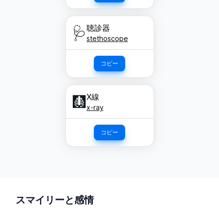
聴診器
🩺
stethoscope
コピー
X線
🩻
x-ray
コピー
スマイリーと感情