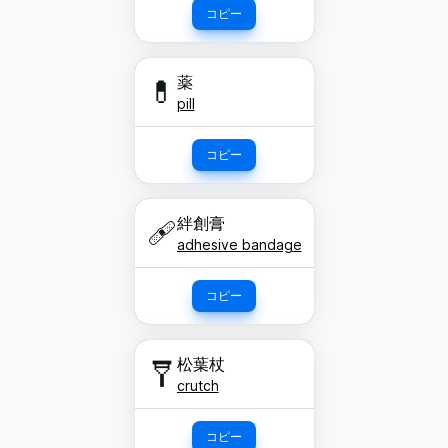
コピー
薬
💊
pill
コピー
絆創膏
🩹
adhesive bandage
コピー
松葉杖
🩼
crutch
コピー