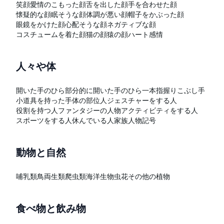
笑顔
愛情のこもった顔
舌を出した顔
手を合わせた顔
懐疑的な顔
眠そうな顔
体調が悪い顔
帽子をかぶった顔
眼鏡をかけた顔
心配そうな顔
ネガティブな顔
コスチュームを着た顔
猫の顔
猿の顔
ハート
感情
人々や体
開いた手のひら
部分的に開いた手のひら
一本指
握りこぶし
手
小道具を持った手
体の部位
人
ジェスチャーをする人
役割を持つ人
ファンタジーの人物
アクティビティをする人
スポーツをする人
休んでいる人
家族
人物記号
動物と自然
哺乳類
鳥
両生類
爬虫類
海洋生物
虫
花
その他の植物
食べ物と飲み物