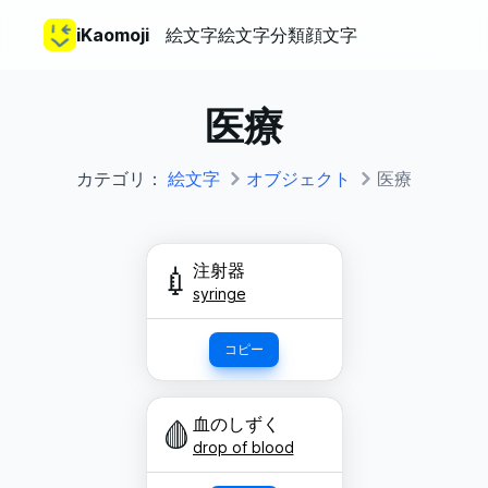
iKaomoji
絵文字
絵文字分類
顔文字
医療
カテゴリ：
絵文字
オブジェクト
医療
注射器
💉
syringe
コピー
血のしずく
🩸
drop of blood