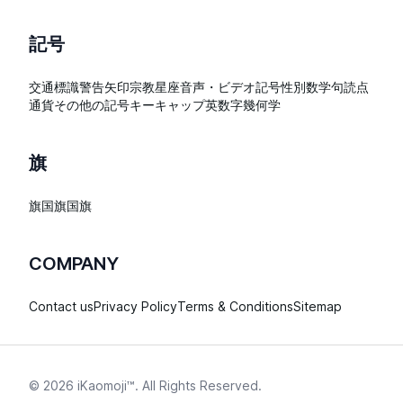
記号
交通標識
警告
矢印
宗教
星座
音声・ビデオ記号
性別
数学
句読点
通貨
その他の記号
キーキャップ
英数字
幾何学
旗
旗
国旗
国旗
COMPANY
Contact us
Privacy Policy
Terms & Conditions
Sitemap
©
2026
iKaomoji™
. All Rights Reserved.