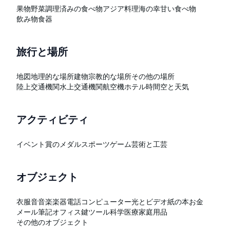
果物
野菜
調理済みの食べ物
アジア料理
海の幸
甘い食べ物
飲み物
食器
旅行と場所
地図
地理的な場所
建物
宗教的な場所
その他の場所
陸上交通機関
水上交通機関
航空機
ホテル
時間
空と天気
アクティビティ
イベント
賞のメダル
スポーツ
ゲーム
芸術と工芸
オブジェクト
衣服
音
音楽
楽器
電話
コンピューター
光とビデオ
紙の本
お金
メール
筆記
オフィス
鍵
ツール
科学
医療
家庭用品
その他のオブジェクト