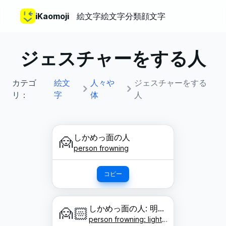
iKaomoji
絵文字
絵文字分類
顔文字
ジェスチャーをする人
カテゴ
絵文
人々や
ジェスチャーをする
リ：
字
体
人
しかめっ面の人
🙍
person frowning
コピー
しかめっ面の人: 明るい肌色
🙍🏻
person frowning: light skin tone