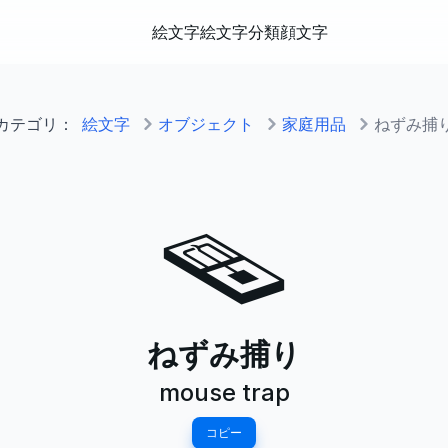
絵文字
絵文字分類
顔文字
カテゴリ：
絵文字
オブジェクト
家庭用品
ねずみ捕
🪤
ねずみ捕り
mouse trap
コピー