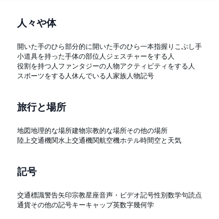
人々や体
開いた手のひら
部分的に開いた手のひら
一本指
握りこぶし
手
小道具を持った手
体の部位
人
ジェスチャーをする人
役割を持つ人
ファンタジーの人物
アクティビティをする人
スポーツをする人
休んでいる人
家族
人物記号
旅行と場所
地図
地理的な場所
建物
宗教的な場所
その他の場所
陸上交通機関
水上交通機関
航空機
ホテル
時間
空と天気
記号
交通標識
警告
矢印
宗教
星座
音声・ビデオ記号
性別
数学
句読点
通貨
その他の記号
キーキャップ
英数字
幾何学