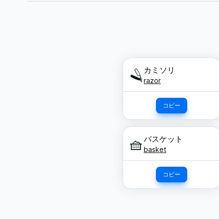
カミソリ
🪒
razor
コピー
バスケット
🧺
basket
コピー