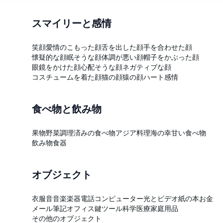
スマイリーと感情
笑顔
愛情のこもった顔
舌を出した顔
手を合わせた顔
懐疑的な顔
眠そうな顔
体調が悪い顔
帽子をかぶった顔
眼鏡をかけた顔
心配そうな顔
ネガティブな顔
コスチュームを着た顔
猫の顔
猿の顔
ハート
感情
食べ物と飲み物
果物
野菜
調理済みの食べ物
アジア料理
海の幸
甘い食べ物
飲み物
食器
オブジェクト
衣服
音
音楽
楽器
電話
コンピューター
光とビデオ
紙の本
お金
メール
筆記
オフィス
鍵
ツール
科学
医療
家庭用品
その他のオブジェクト