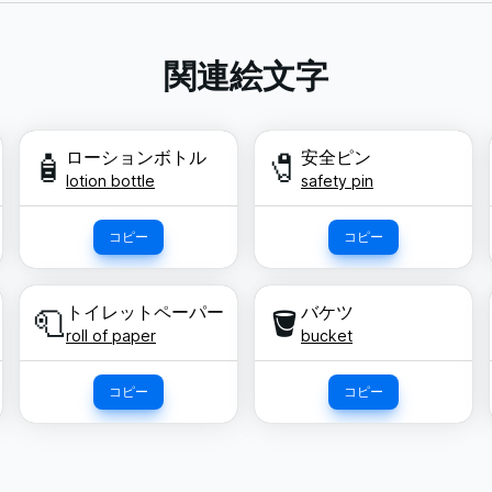
関連絵文字
ローションボトル
安全ピン
🧴
🧷
lotion bottle
safety pin
コピー
コピー
トイレットペーパー
バケツ
🧻
🪣
roll of paper
bucket
コピー
コピー