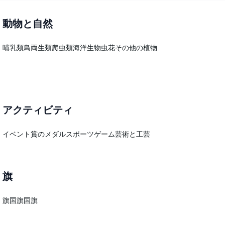
動物と自然
哺乳類
鳥
両生類
爬虫類
海洋生物
虫
花
その他の植物
アクティビティ
イベント
賞のメダル
スポーツ
ゲーム
芸術と工芸
旗
旗
国旗
国旗