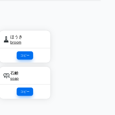
ほうき
🧹
broom
コピー
石鹸
🧼
soap
コピー