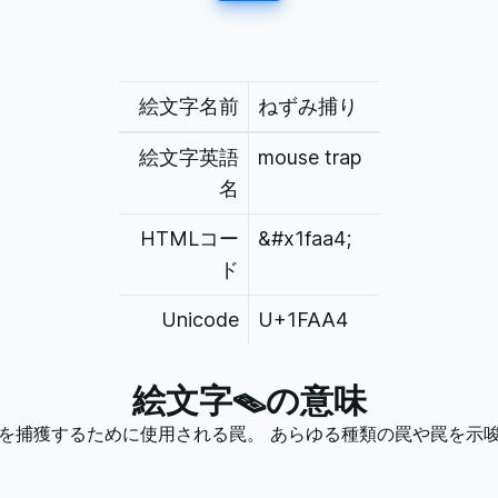
絵文字名前
ねずみ捕り
絵文字英語
mouse trap
名
HTMLコー
&#x1faa4;
ド
Unicode
U+1FAA4
絵文字
🪤
の意味
を捕獲するために使用される罠。 あらゆる種類の罠や罠を示