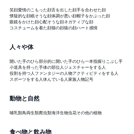
笑顔
愛情のこもった顔
舌を出した顔
手を合わせた顔
懐疑的な顔
眠そうな顔
体調が悪い顔
帽子をかぶった顔
眼鏡をかけた顔
心配そうな顔
ネガティブな顔
コスチュームを着た顔
猫の顔
猿の顔
ハート
感情
人々や体
開いた手のひら
部分的に開いた手のひら
一本指
握りこぶし
手
小道具を持った手
体の部位
人
ジェスチャーをする人
役割を持つ人
ファンタジーの人物
アクティビティをする人
スポーツをする人
休んでいる人
家族
人物記号
動物と自然
哺乳類
鳥
両生類
爬虫類
海洋生物
虫
花
その他の植物
食べ物と飲み物