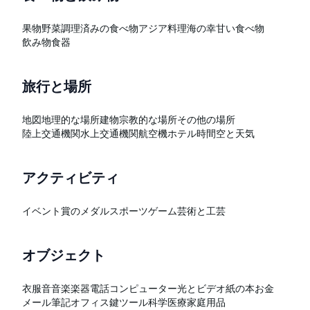
果物
野菜
調理済みの食べ物
アジア料理
海の幸
甘い食べ物
飲み物
食器
旅行と場所
地図
地理的な場所
建物
宗教的な場所
その他の場所
陸上交通機関
水上交通機関
航空機
ホテル
時間
空と天気
アクティビティ
イベント
賞のメダル
スポーツ
ゲーム
芸術と工芸
オブジェクト
衣服
音
音楽
楽器
電話
コンピューター
光とビデオ
紙の本
お金
メール
筆記
オフィス
鍵
ツール
科学
医療
家庭用品