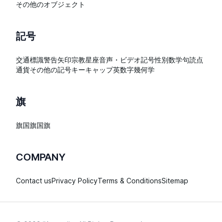
その他のオブジェクト
記号
交通標識
警告
矢印
宗教
星座
音声・ビデオ記号
性別
数学
句読点
通貨
その他の記号
キーキャップ
英数字
幾何学
旗
旗
国旗
国旗
COMPANY
Contact us
Privacy Policy
Terms & Conditions
Sitemap